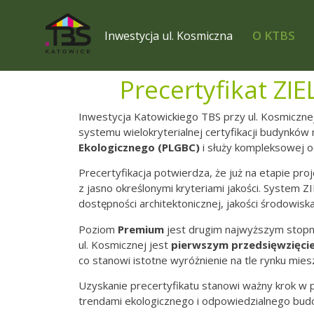
O KTBS
Inwestycja ul. Kosmiczna
Precertyfikat ZI
Inwestycja Katowickiego TBS przy ul. Kosmiczne
systemu wielokryterialnej certyfikacji budynk
Ekologicznego (PLGBC)
i służy kompleksowej 
Precertyfikacja potwierdza, że już na etapie pro
z jasno określonymi kryteriami jakości. System
dostępności architektonicznej, jakości środowis
Poziom
Premium
jest drugim najwyższym stopni
ul. Kosmicznej jest
pierwszym przedsięwzięci
co stanowi istotne wyróżnienie na tle rynku mie
Uzyskanie precertyfikatu stanowi ważny krok w p
trendami ekologicznego i odpowiedzialnego bud