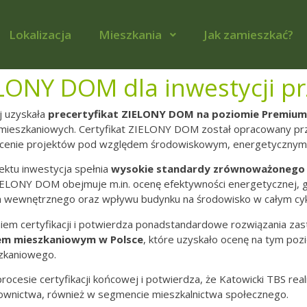
Lokalizacja
Mieszkania
Jak zamieszkać?
ELONY DOM dla inwestycji pr
j uzyskała
precertyfikat ZIELONY DOM na poziomie Premium
ów mieszkaniowych. Certyfikat ZIELONY DOM został opracowany p
ocenie projektów pod względem środowiskowym, energetycznym
jektu inwestycja spełnia
wysokie standardy zrównoważonego
 ZIELONY DOM obejmuje m.in. ocenę efektywności energetycznej, 
ka wewnętrznego oraz wpływu budynku na środowisko w całym cykl
em certyfikacji i potwierdza ponadstandardowe rozwiązania zas
em mieszkaniowym w Polsce
, które uzyskało ocenę na tym p
szkaniowego.
rocesie certyfikacji końcowej i potwierdza, że Katowicki TBS rea
ownictwa, również w segmencie mieszkalnictwa społecznego.